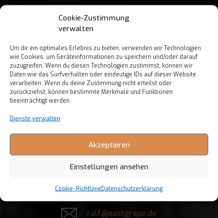
Cookie-Zustimmung
verwalten
Öffnungszeiten nach
Um dir ein optimales Erlebnis zu bieten, verwenden wir Technologien
Absprache
wie Cookies, um Geräteinformationen zu speichern und/oder darauf
zuzugreifen. Wenn du diesen Technologien zustimmst, können wir
Daten wie das Surfverhalten oder eindeutige IDs auf dieser Website
verarbeiten. Wenn du deine Zustimmung nicht erteilst oder
East Grape
zurückziehst, können bestimmte Merkmale und Funktionen
beeinträchtigt werden.
Louis-Appia-Passage 12
Dienste verwalten
60314 Frankfurt am Main
Akzeptieren
+49 (0) 69 175 26 232
Einstellungen ansehen
+49 (0) 151 585 39247
Cookie-Richtlinie
Datenschutzerklärung
ralf@eastgrape.de