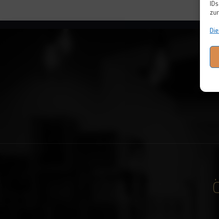
IDs
zur
Die