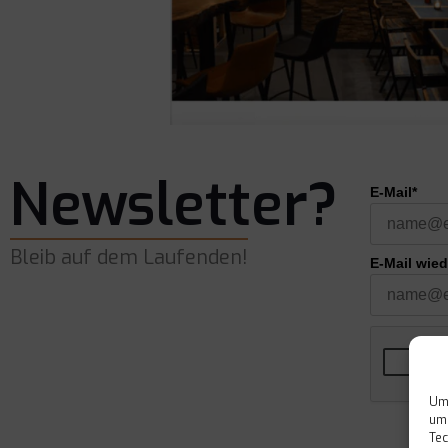
Newsletter?
E-Mail*
Bleib auf dem Laufenden!
E-Mail wie
Um 
um 
Tec