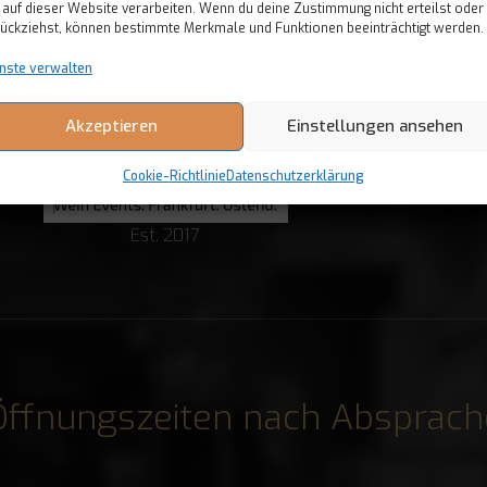
 auf dieser Website verarbeiten. Wenn du deine Zustimmung nicht erteilst oder
ückziehst, können bestimmte Merkmale und Funktionen beeinträchtigt werden.
nste verwalten
Akzeptieren
Einstellungen ansehen
Cookie-Richtlinie
Datenschutzerklärung
Est. 2017
Öffnungszeiten nach Absprach