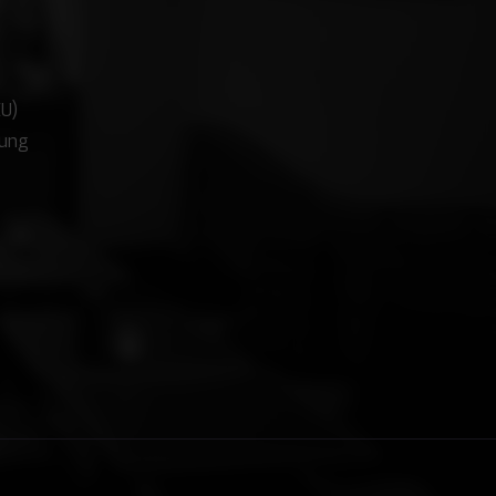
EU)
rung