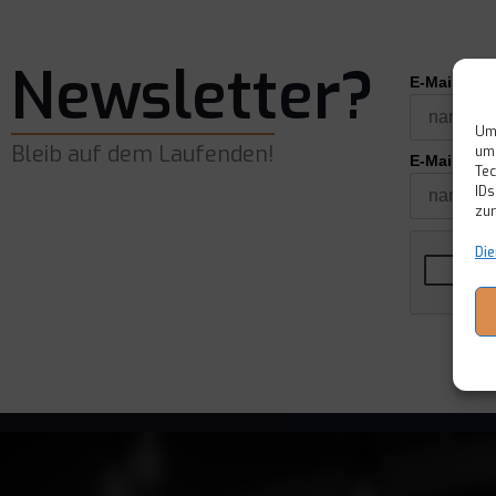
Newsletter?
E-Mail*
Um 
Bleib auf dem Laufenden!
um 
E-Mail wie
Tec
IDs
zur
Die