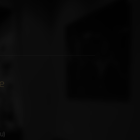
e
EU)