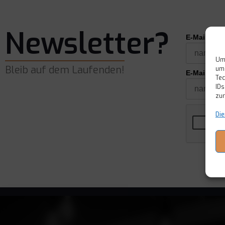
Newsletter?
E-Mail*
Um 
Bleib auf dem Laufenden!
um 
E-Mail wie
Tec
IDs
zur
Die