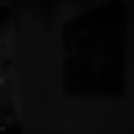
e
EU)