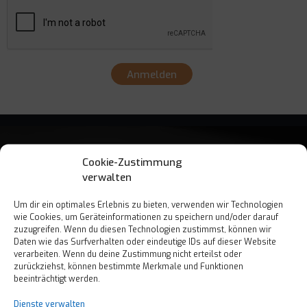
Anmelden
Cookie-Zustimmung
verwalten
Um dir ein optimales Erlebnis zu bieten, verwenden wir Technologien
wie Cookies, um Geräteinformationen zu speichern und/oder darauf
Est. 2017
zuzugreifen. Wenn du diesen Technologien zustimmst, können wir
Daten wie das Surfverhalten oder eindeutige IDs auf dieser Website
verarbeiten. Wenn du deine Zustimmung nicht erteilst oder
zurückziehst, können bestimmte Merkmale und Funktionen
beeinträchtigt werden.
Dienste verwalten