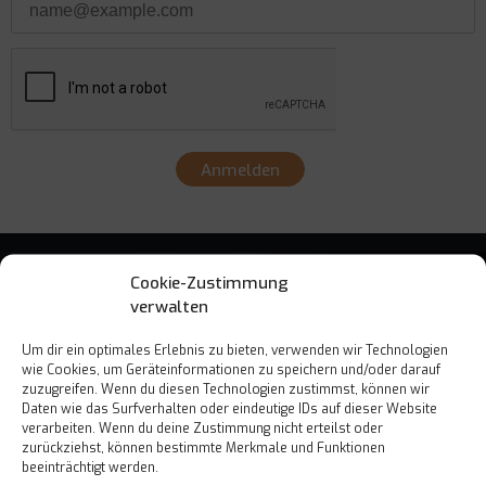
Anmelden
Cookie-Zustimmung
verwalten
Um dir ein optimales Erlebnis zu bieten, verwenden wir Technologien
wie Cookies, um Geräteinformationen zu speichern und/oder darauf
zuzugreifen. Wenn du diesen Technologien zustimmst, können wir
Daten wie das Surfverhalten oder eindeutige IDs auf dieser Website
Est. 2017
verarbeiten. Wenn du deine Zustimmung nicht erteilst oder
zurückziehst, können bestimmte Merkmale und Funktionen
beeinträchtigt werden.