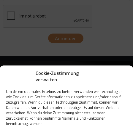
Anmelden
Cookie-Zustimmung
verwalten
Um dir ein optimales Erlebnis zu bieten, verwenden wir Technologien
wie Cookies, um Geräteinformationen zu speichern und/oder darauf
zuzugreifen. Wenn du diesen Technologien zustimmst, können wir
Est. 2017
Daten wie das Surfverhalten oder eindeutige IDs auf dieser Website
verarbeiten. Wenn du deine Zustimmung nicht erteilst oder
zurückziehst, können bestimmte Merkmale und Funktionen
beeinträchtigt werden.