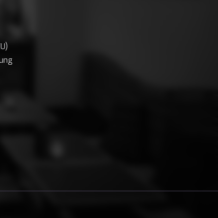
EU)
rung