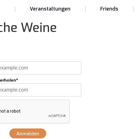
t
Veranstaltungen
Friends
che Weine
derholen*
Anmelden